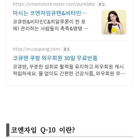
https://smartstore.naver.com/purelabs
광고
마시는 코엔자임큐텐&비타민C
코큐텐+비타민C+히알루론
코큐텐&비타민C&히알루론이 한 포
에! 관리하는 사람들의 촉촉&탱탱 솔
루션!
http://m.coupang.com
광고
코큐텐 쿠팡 와우회원 30일 무료반품
코큐텐, 꾸준한 섭취로 활력을 유지하고 와우회원 캐시
적립하세요. 물 없이도 간편한 건강식품, 와우회원 무제
한 무료배송으로 만나보세요.
코엔자임 Q-10 이란?