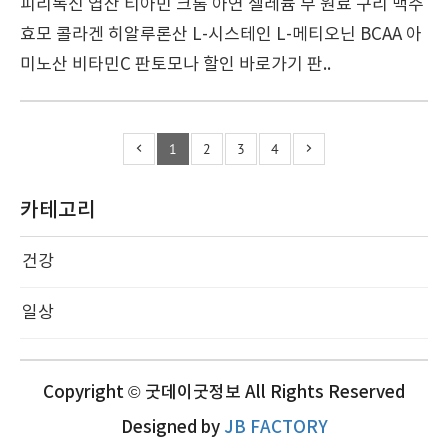
피리독신 엽산 티아민 크롬 아연 셀레늄 부 원료 구리 맥주
효모 콜라겐 히알루론산 L-시스테인 L-메티오닌 BCAA 아
미노산 비타민C 판토모나 할인 바로가기 판..
1
2
3
4
카테고리
건강
일상
Copyright © 굿데이굿정보 All Rights Reserved
Designed by
JB FACTORY