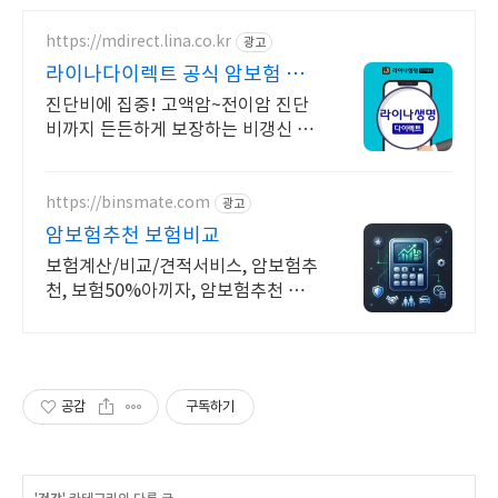
https://mdirect.lina.co.kr
광고
라이나다이렉트 공식 암보험 비
갱신이니까 보험료 인상없이
진단비에 집중! 고액암~전이암 진단
비까지 든든하게 보장하는 비갱신 암
보험(특약)
https://binsmate.com
광고
암보험추천 보험비교
보험계산/비교/견적서비스, 암보험추
천, 보험50%아끼자, 암보험추천 알
뜰살뜰 가성비 보험 찾기, 보험 가입
의 시작은 내보험료계산이 먼저!
공감
구독하기